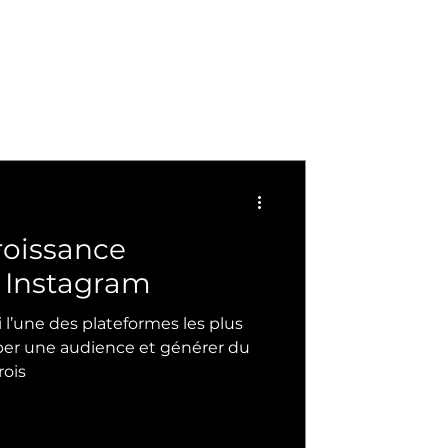
roissance
 Instagram
 l’une des plateformes les plus
per une audience et générer du
rois