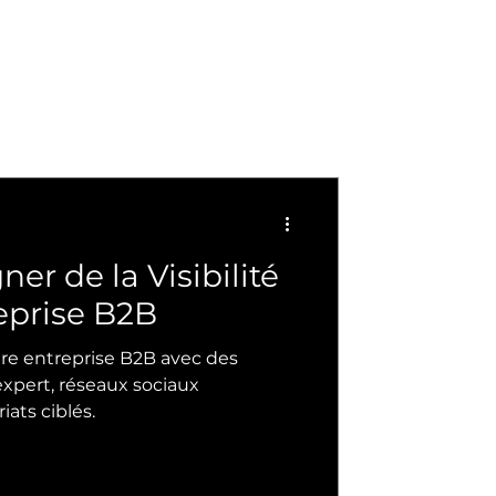
r de la Visibilité
eprise B2B
otre entreprise B2B avec des
xpert, réseaux sociaux
iats ciblés.