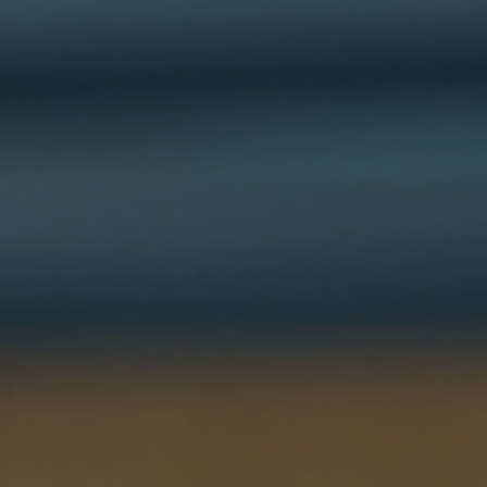
Quantifiez votre stratégie
marketing
Chaque entrepreneur sait qu'une stratégie marketin
est essentielle pour attirer et fidéliser des clients.
Pourtant, beaucoup se contentent d’actions sans
mesurer précisément leur impact. Sans chiffres clairs, il