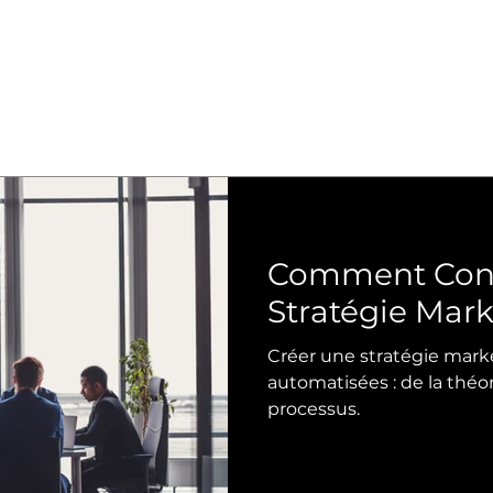
Comment Cons
Stratégie Mar
Créer une stratégie marke
automatisées : de la théor
processus.