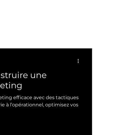
truire une
keting
ting efficace avec des tactiques
ie à l’opérationnel, optimisez vos