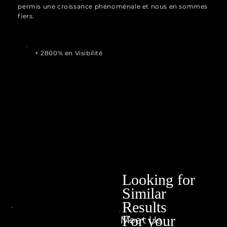
permis une croissance phénoménale et nous en sommes
fiers.
+ 2800% en Visibilité
Looking for
Similar
Results
For your
Meet Us