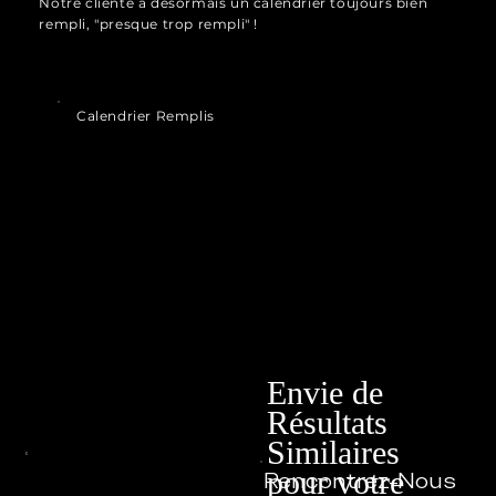
Notre cliente a désormais un calendrier toujours bien
rempli, "presque trop rempli" !
Calendrier Remplis
Envie de
Résultats
Similaires
pour votre
Rencontrez-Nous