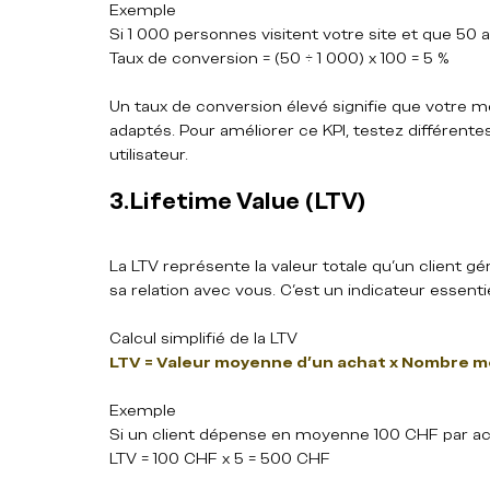
Exemple  
Si 1 000 personnes visitent votre site et que 50 ac
Taux de conversion = (50 ÷ 1 000) x 100 = 5 %
Un taux de conversion élevé signifie que votre me
adaptés. Pour améliorer ce KPI, testez différent
utilisateur.
3.Lifetime Value (LTV)
La LTV représente la valeur totale qu’un client g
sa relation avec vous. C’est un indicateur essent
Calcul simplifié de la LTV  
LTV = Valeur moyenne d’un achat x Nombre mo
Exemple  
Si un client dépense en moyenne 100 CHF par acha
LTV = 100 CHF x 5 = 500 CHF