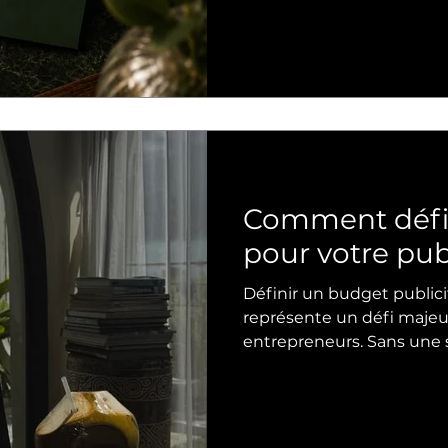
maximise votre retour su
Comment défin
pour votre pub
Définir un budget publici
représente un défi maje
entrepreneurs. Sans une stratégie claire, il est facile de
dépenser trop ou trop peu
performance de vos campagnes. Ce guide v
comprendre comment fix
objectifs, votre marché et