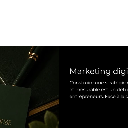
Marketing digi
Construire une stratégie d
et mesurable est un déf
entrepreneurs. Face à la diversité des canaux disponibles, il
est essentiel de comprend
marketing digital et le ma
la meilleure approche. Ce guide vous aidera à comparer
ces deux méthodes et à bâ