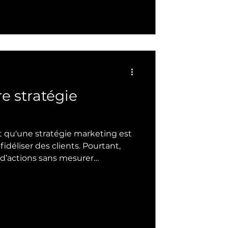
investissement.
re stratégie
 qu'une stratégie marketing est
iser des clients. Pourtant,
d’actions sans mesurer
t
ui fonctionne vraiment, ni
ser les résultats. Cet article
ucial de quantifier vos efforts
, en suivant des indicateurs