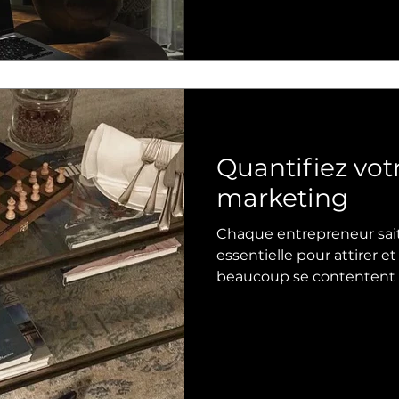
maximisant le retour sur 
Quantifiez vot
marketing
Chaque entrepreneur sait
essentielle pour attirer et fidél
beaucoup se contentent 
précisément leur impact. Sans chiffres clairs, il es
impossible de savoir ce q
d’ajuster ses efforts pour maximi
explique pourquoi il est cr
marketing chaque semaine