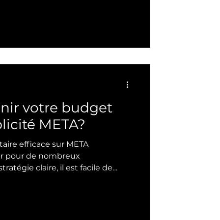
r investissement.
ir votre budget
licité META?
taire efficace sur META
ur pour de nombreux
, ce qui peut nuire à la
ous aidera à
er un budget adapté à vos
 vos ressources, tout en