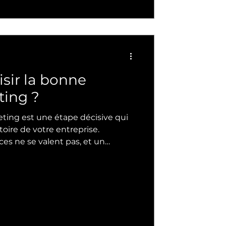
ir la bonne
ing ?
ting est une étape décisive qui
toire de votre entreprise.
ces ne se valent pas, et un
ner votre développement ou
s solides et comprendre les
entre les types d’agences. Ce
ifier l’agence marketing qui
s besoins et