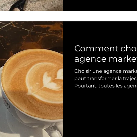
clés comme la visibilit
Comment chois
agence market
Choisir une agence marke
peut transformer la trajec
Pourtant, toutes les agen
mauvais choix peut frei
dilapider votre budget. Pour éviter ces pièges, il faut
s’appuyer sur des critère
différences fondamentales 
guide vous aidera à ident
correspond vraiment à vo